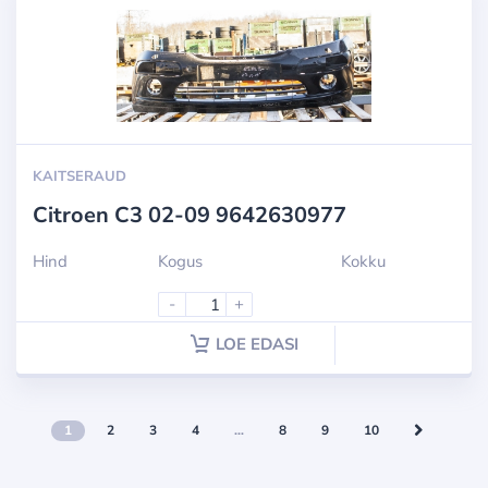
KAITSERAUD
Citroen C3 02-09 9642630977
Hind
Kogus
Kokku
-
+
LOE EDASI
1
2
3
4
…
8
9
10