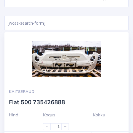
[wcas-search-form]
KAITSERAUD
Fiat 500 735426888
Hind
Kogus
Kokku
-
+