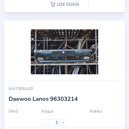
LOE EDASI
KAITSERAUD
Daewoo Lanos 96303214
Hind
Kogus
Kokku
-
+