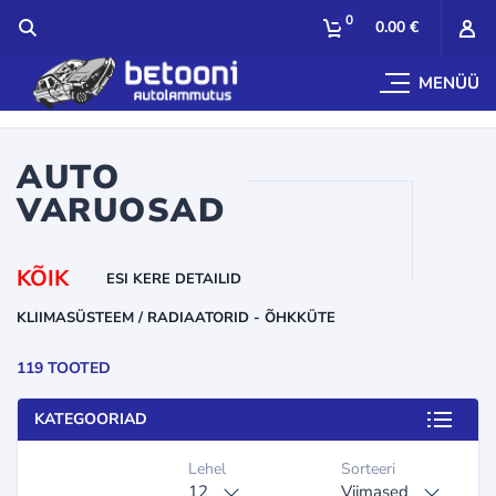
0
0.00 €
MENÜÜ
AUTO
VARUOSAD
KÕIK
ESI KERE DETAILID
KLIIMASÜSTEEM / RADIAATORID - ÕHKKÜTE
119 TOOTED
KATEGOORIAD
Lehel
Sorteeri
12
Viimased