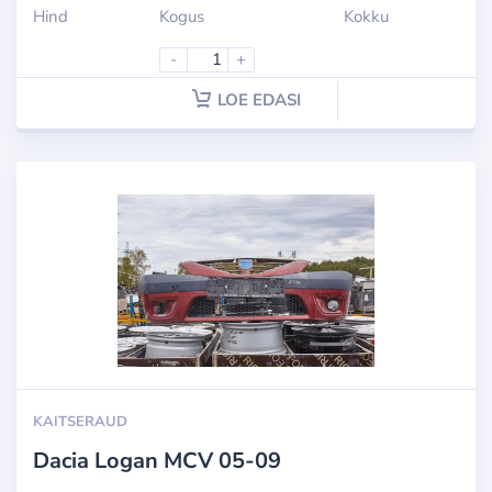
Hind
Kogus
Kokku
-
+
LOE EDASI
KAITSERAUD
Dacia Logan MCV 05-09