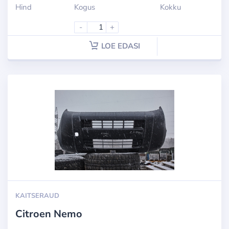
Hind
Kogus
Kokku
-
+
LOE EDASI
KAITSERAUD
Citroen Nemo