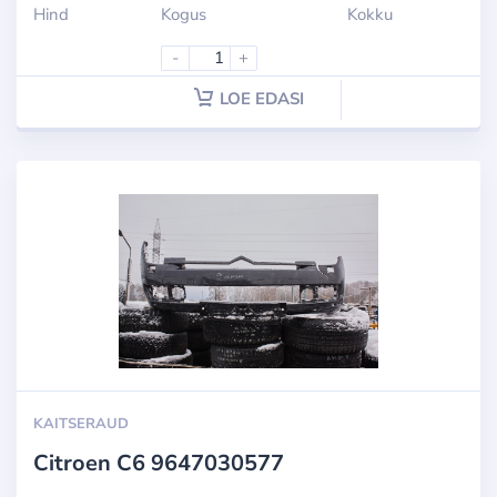
Hind
Kogus
Kokku
-
+
LOE EDASI
KAITSERAUD
Citroen C6 9647030577